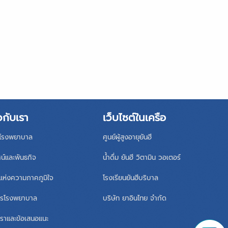
วกับเรา
เว็บไซต์ในเครือ
ิโรงพยาบาล
ศูนย์ผู้สูงอายุยันฮี
ศน์และพันธกิจ
น้ำดื่ม ยันฮี วิตามิน วอเตอร์
แห่งความภาคภูมิใจ
โรงเรียนยันฮีบริบาล
หารโรงพยาบาล
บริษัท ยาอินไทย จำกัด
เราและข้อเสนอแนะ