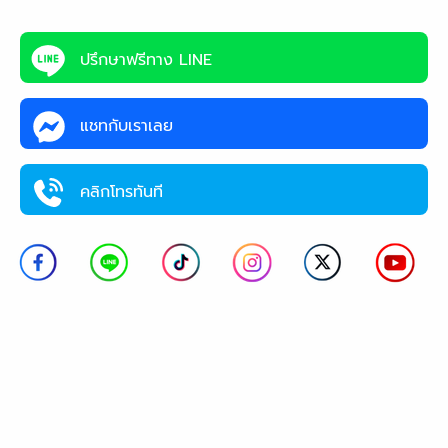
ปรึกษาฟรีทาง LINE
แชทกับเราเลย
คลิกโทรทันที