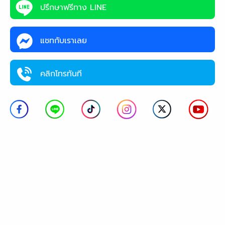
ปรึกษาฟรีทาง LINE
แชทกับเราเลย
คลิกโทรทันที