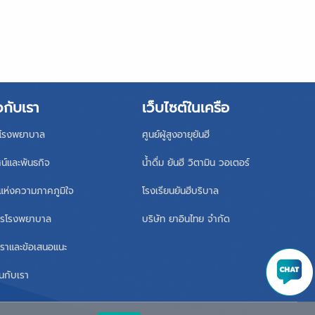
วกับเรา
เว็บไซต์ในเครือ
ิโรงพยาบาล
ศูนย์ผู้สูงอายุยันฮี
ศน์และพันธกิจ
น้ำดื่ม ยันฮี วิตามิน วอเตอร์
แห่งความภาคภูมิใจ
โรงเรียนยันฮีบริบาล
หารโรงพยาบาล
บริษัท ยาอินไทย จำกัด
เราและข้อเสนอแนะ
นกับเรา