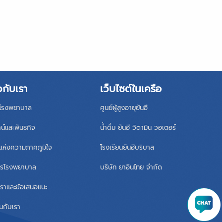
วกับเรา
เว็บไซต์ในเครือ
ิโรงพยาบาล
ศูนย์ผู้สูงอายุยันฮี
ศน์และพันธกิจ
น้ำดื่ม ยันฮี วิตามิน วอเตอร์
แห่งความภาคภูมิใจ
โรงเรียนยันฮีบริบาล
หารโรงพยาบาล
บริษัท ยาอินไทย จำกัด
เราและข้อเสนอแนะ
นกับเรา