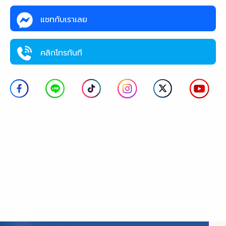
แชทกับเราเลย
คลิกโทรทันที