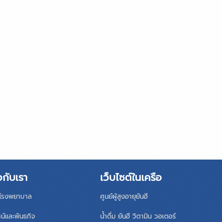
วกับเรา
เว็บไซต์ในเครือ
ิโรงพยาบาล
ศูนย์ผู้สูงอายุยันฮี
ศน์และพันธกิจ
น้ำดื่ม ยันฮี วิตามิน วอเตอร์