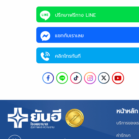
ปรึกษาฟรีทาง LINE
แชทกับเราเลย
คลิกโทรทันที
หน้าหลัก
บริการของเร
ค่ารักษา