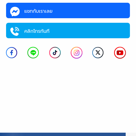
แชทกับเราเลย
คลิกโทรทันที