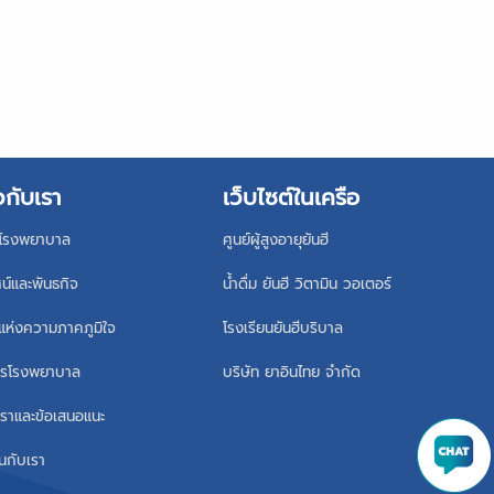
วกับเรา
เว็บไซต์ในเครือ
ิโรงพยาบาล
ศูนย์ผู้สูงอายุยันฮี
ศน์และพันธกิจ
น้ำดื่ม ยันฮี วิตามิน วอเตอร์
แห่งความภาคภูมิใจ
โรงเรียนยันฮีบริบาล
หารโรงพยาบาล
บริษัท ยาอินไทย จำกัด
เราและข้อเสนอแนะ
นกับเรา