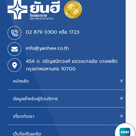
02 879 0300 หรือ 1723
info@yanhee.co.th
454 ถ. จรัญสนิทวงศ์ แขวงบางอ้อ บางพลัด
กรุงเทพมหานคร 10700
หน้าหลัก
ข้อมูลสำหรับผู้รับบริการ
บริการของเรา
ค่ารักษา
เกี่ยวกับเรา
นัดหมายแพทย์
โปรโมชั่น & แพ็กเกจ
ขั้นตอนการใช้สิทธิเบิกประกัน
เว็บไซต์ในเครือ
ประวัติโรงพยาบาล