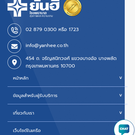
02 879 0300 หรือ 1723
info@yanhee.co.th
454 ถ. จรัญสนิทวงศ์ แขวงบางอ้อ บางพลัด
กรุงเทพมหานคร 10700
หน้าหลัก
ข้อมูลสำหรับผู้รับบริการ
บริการของเรา
ค่ารักษา
เกี่ยวกับเรา
นัดหมายแพทย์
โปรโมชั่น & แพ็กเกจ
ขั้นตอนการใช้สิทธิเบิกประกัน
เว็บไซต์ในเครือ
ประวัติโรงพยาบาล