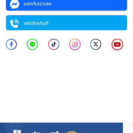
แชทกับเราเลย
คลิกโทรทันที