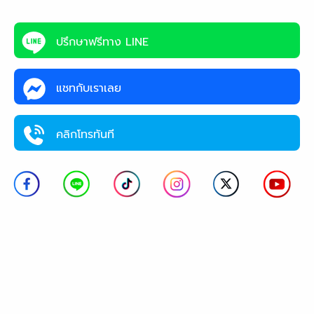
ปรึกษาฟรีทาง LINE
แชทกับเราเลย
คลิกโทรทันที