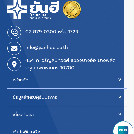
02 879 0300 หรือ 1723
info@yanhee.co.th
454 ถ. จรัญสนิทวงศ์ แขวงบางอ้อ บางพลัด
กรุงเทพมหานคร 10700
หน้าหลัก
ข้อมูลสำหรับผู้รับบริการ
บริการของเรา
ค่ารักษา
เกี่ยวกับเรา
นัดหมายแพทย์
โปรโมชั่น & แพ็กเกจ
ขั้นตอนการใช้สิทธิเบิกประกัน
เว็บไซต์ในเครือ
ประวัติโรงพยาบาล