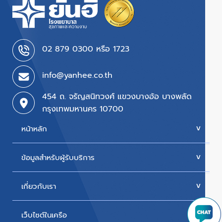
02 879 0300 หรือ 1723
info@yanhee.co.th
454 ถ. จรัญสนิทวงศ์ แขวงบางอ้อ บางพลัด
กรุงเทพมหานคร 10700
หน้าหลัก
ข้อมูลสำหรับผู้รับบริการ
บริการของเรา
ค่ารักษา
เกี่ยวกับเรา
นัดหมายแพทย์
โปรโมชั่น & แพ็กเกจ
ขั้นตอนการใช้สิทธิเบิกประกัน
เว็บไซต์ในเครือ
ประวัติโรงพยาบาล