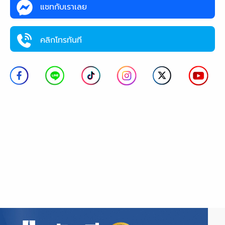
แชทกับเราเลย
คลิกโทรทันที