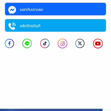
แชทกับเราเลย
คลิกโทรทันที