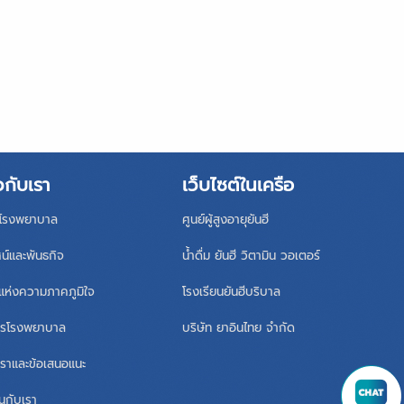
วกับเรา
เว็บไซต์ในเครือ
ิโรงพยาบาล
ศูนย์ผู้สูงอายุยันฮี
ศน์และพันธกิจ
น้ำดื่ม ยันฮี วิตามิน วอเตอร์
แห่งความภาคภูมิใจ
โรงเรียนยันฮีบริบาล
หารโรงพยาบาล
บริษัท ยาอินไทย จำกัด
เราและข้อเสนอแนะ
นกับเรา