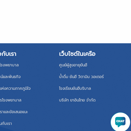
วกับเรา
เว็บไซต์ในเครือ
ิโรงพยาบาล
ศูนย์ผู้สูงอายุยันฮี
ศน์และพันธกิจ
น้ำดื่ม ยันฮี วิตามิน วอเตอร์
แห่งความภาคภูมิใจ
โรงเรียนยันฮีบริบาล
หารโรงพยาบาล
บริษัท ยาอินไทย จำกัด
เราและข้อเสนอแนะ
นกับเรา