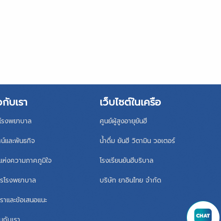
วกับเรา
เว็บไซต์ในเครือ
ิโรงพยาบาล
ศูนย์ผู้สูงอายุยันฮี
ศน์และพันธกิจ
น้ำดื่ม ยันฮี วิตามิน วอเตอร์
แห่งความภาคภูมิใจ
โรงเรียนยันฮีบริบาล
หารโรงพยาบาล
บริษัท ยาอินไทย จำกัด
เราและข้อเสนอแนะ
นกับเรา