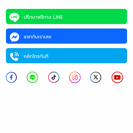
ปรึกษาฟรีทาง LINE
แชทกับเราเลย
คลิกโทรทันที