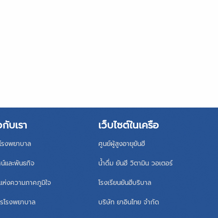
วกับเรา
เว็บไซต์ในเครือ
ิโรงพยาบาล
ศูนย์ผู้สูงอายุยันฮี
ศน์และพันธกิจ
น้ำดื่ม ยันฮี วิตามิน วอเตอร์
แห่งความภาคภูมิใจ
โรงเรียนยันฮีบริบาล
หารโรงพยาบาล
บริษัท ยาอินไทย จำกัด