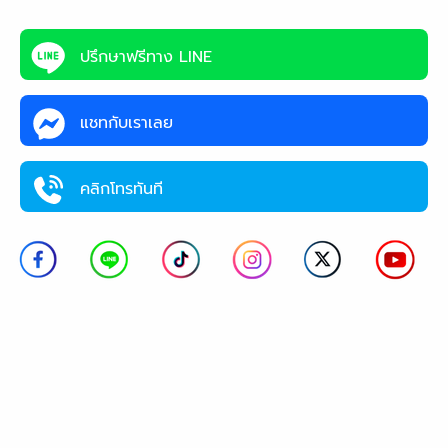
ปรึกษาฟรีทาง LINE
แชทกับเราเลย
คลิกโทรทันที