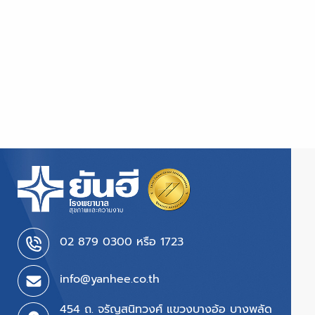
02 879 0300 หรือ 1723
info@yanhee.co.th
454 ถ. จรัญสนิทวงศ์ แขวงบางอ้อ บางพลัด