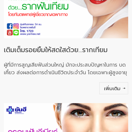
เติมเต็มรอยยิ้มให้สดใสด้วย…รากเทียม
ผู้ที่มีการสูญเสียฟันส่วนใหญ่ มักจะประสบปัญหาในการ บด
เคี้ยว ส่งผลต่อการดําเนินชีวิตประจําวัน โดยเฉพาะผู้สูงอายุ
เพิ่มเติม