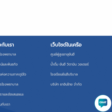
วกับเรา
เว็บไซต์ในเครือ
ิโรงพยาบาล
ศูนย์ผู้สูงอายุยันฮี
ศน์และพันธกิจ
น้ำดื่ม ยันฮี วิตามิน วอเตอร์
แห่งความภาคภูมิใจ
โรงเรียนยันฮีบริบาล
หารโรงพยาบาล
บริษัท ยาอินไทย จำกัด
เราและข้อเสนอแนะ
นกับเรา