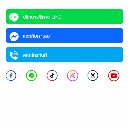
ปรึกษาฟรีทาง LINE
แชทกับเราเลย
คลิกโทรทันที