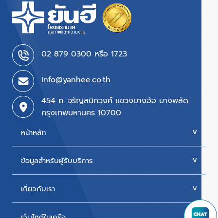
02 879 0300 หรือ 1723
info@yanhee.co.th
454 ถ. จรัญสนิทวงศ์ แขวงบางอ้อ บางพลัด
กรุงเทพมหานคร 10700
หน้าหลัก
ข้อมูลสำหรับผู้รับบริการ
บริการของเรา
ค่ารักษา
เกี่ยวกับเรา
นัดหมายแพทย์
โปรโมชั่น & แพ็กเกจ
ขั้นตอนการใช้สิทธิเบิกประกัน
เว็บไซต์ในเครือ
ประวัติโรงพยาบาล