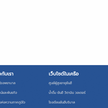
วกับเรา
เว็บไซต์ในเครือ
ิโรงพยาบาล
ศูนย์ผู้สูงอายุยันฮี
ศน์และพันธกิจ
น้ำดื่ม ยันฮี วิตามิน วอเตอร์
แห่งความภาคภูมิใจ
โรงเรียนยันฮีบริบาล