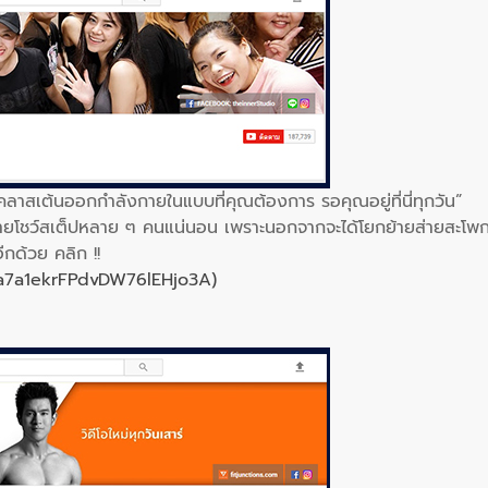
าสเต้นออกกำลังกายในแบบที่คุณต้องการ รอคุณอยู่ที่นี่ทุกวัน”
 สายโชว์สเต็ปหลาย ๆ คนแน่นอน เพราะนอกจากจะได้โยกย้ายส่ายสะโพ
กด้วย คลิก !!
a7a1ekrFPdvDW76lEHjo3A)