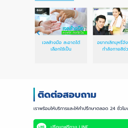
ย...ถึงตายได้
เจลล้างมือ สะอาดได้
อยากเลิกบุหรี่จัง
ยเหรอ!
เลือกใช้เป็น
กำลังกายสิช่ว
เราพร้อมให้บริการและให้คำปรึกษาตลอด 24 ชั่วโม
ปรึกษาฟรีทาง LINE