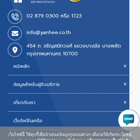
02 879 0300 หรือ 1723
info@yanhee.co.th
454 ถ. จรัญสนิทวงศ์ แขวงบางอ้อ บางพลัด
กรุงเทพมหานคร 10700
หน้าหลัก
ข้อมูลสำหรับผู้รับบริการ
บริการของเรา
ค่ารักษา
เกี่ยวกับเรา
นัดหมายแพทย์
โปรโมชั่น & แพ็กเกจ
ขั้นตอนการใช้สิทธิเบิกประกัน
เว็บไซต์ในเครือ
ประวัติโรงพยาบาล
สิทธิเบิกตรงข้าราชการ
วิสัยทัศน์และพันธกิจ
เว็บไซต์นี้ ใช้คุกกี้เพื่อนำเสนอข้อมูลรูปแบบต่างๆ เพื่อก่อให้เกิดประโยชน์
ศูนย์ผู้สูงอายุยันฮี
นโยบายความเป็นส่วนตัว
|
นโยบาย Cookie
ห้องพักผู้ป่วยใน