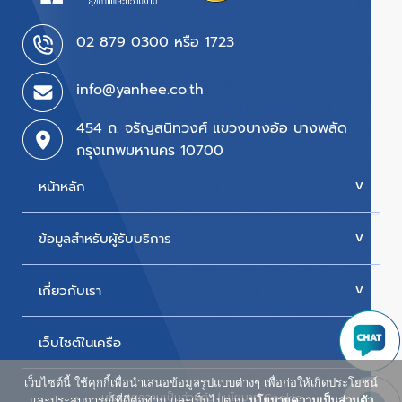
02 879 0300 หรือ 1723
info@yanhee.co.th
454 ถ. จรัญสนิทวงศ์ แขวงบางอ้อ บางพลัด
กรุงเทพมหานคร 10700
หน้าหลัก
ข้อมูลสำหรับผู้รับบริการ
บริการของเรา
ค่ารักษา
เกี่ยวกับเรา
นัดหมายแพทย์
โปรโมชั่น & แพ็กเกจ
ขั้นตอนการใช้สิทธิเบิกประกัน
เว็บไซต์ในเครือ
ประวัติโรงพยาบาล
สิทธิเบิกตรงข้าราชการ
วิสัยทัศน์และพันธกิจ
เว็บไซต์นี้ ใช้คุกกี้เพื่อนำเสนอข้อมูลรูปแบบต่างๆ เพื่อก่อให้เกิดประโยชน์
ศูนย์ผู้สูงอายุยันฮี
นโยบายความเป็นส่วนตัว
|
นโยบาย Cookie
ห้องพักผู้ป่วยใน
และประสบการณ์ที่ดีต่อท่าน และเป็นไปตาม
นโยบายความเป็นส่วนตัว