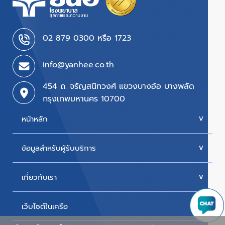
02 879 0300 หรือ 1723
info@yanhee.co.th
454 ถ. จรัญสนิทวงศ์ แขวงบางอ้อ บางพลัด
กรุงเทพมหานคร 10700
หน้าหลัก
ข้อมูลสำหรับผู้รับบริการ
บริการของเรา
ค่ารักษา
เกี่ยวกับเรา
นัดหมายแพทย์
โปรโมชั่น & แพ็กเกจ
ขั้นตอนการใช้สิทธิเบิกประกัน
เว็บไซต์ในเครือ
ประวัติโรงพยาบาล
สิทธิเบิกตรงข้าราชการ