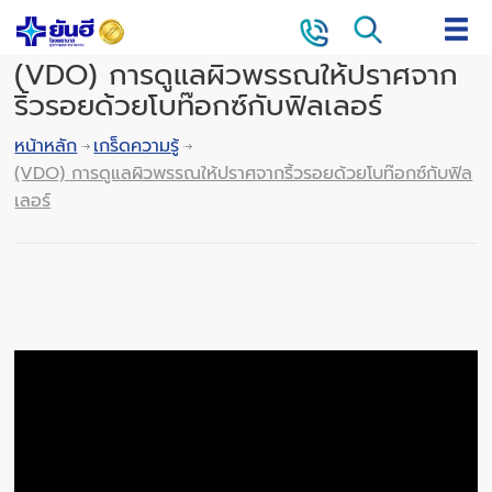
(VDO) การดูแลผิวพรรณให้ปราศจาก
ริ้วรอยด้วยโบท๊อกซ์กับฟิลเลอร์
หน้าหลัก
เกร็ดความรู้
(VDO) การดูแลผิวพรรณให้ปราศจากริ้วรอยด้วยโบท๊อกซ์กับฟิล
เลอร์