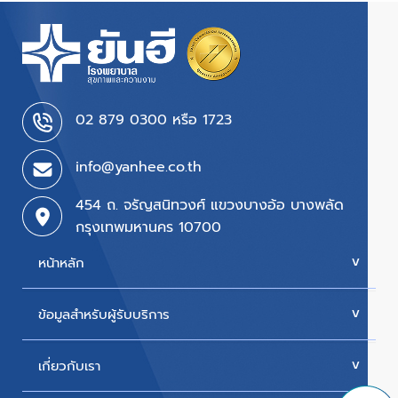
02 879 0300 หรือ 1723
info@yanhee.co.th
454 ถ. จรัญสนิทวงศ์ แขวงบางอ้อ บางพลัด
กรุงเทพมหานคร 10700
หน้าหลัก
ข้อมูลสำหรับผู้รับบริการ
บริการของเรา
ค่ารักษา
เกี่ยวกับเรา
นัดหมายแพทย์
โปรโมชั่น & แพ็กเกจ