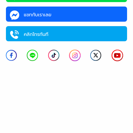
แชทกับเราเลย
คลิกโทรทันที