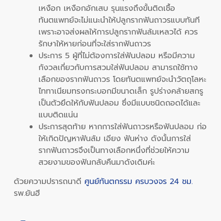
เหงือก เหงือกอักเสบ รุนแรงถึงขั้นติดเชื้อ
ทันตแพทย์จะไม่แนะนำให้ปลูกรากฟันถาวรแบบทันที
เพราะอาจส่งผลให้การปลูกรากฟันล้มเหลวได้ ควร
รักษาให้หายก่อนที่จะใส่รากฟันถาวร
ประการ 5 ผู้ที่ไม่ต้องการใส่ฟันปลอม หรือมีความ
กังวลเกี่ยวกับการสวมใส่ฟันปลอม สามารถใช้ทาง
เลือกของรากฟันถาวร โดยทันตแพทย์จะนำวัตถุโลหะ
ไททาเนียมทรงกระบอกมีขนาดเล็ก รูปร่างคล้ายสกรู
เป็นตัวยึดให้กับฟันปลอม ซึ่งมีแบบชนิดถอดได้และ
แบบติดแน่น
ประการสุดท้าย หากการใส่ฟันถาวรหรือฟันปลอม ก่อ
ให้เกิดปัญหาฟันล้ม เอียง ฟันห่าง ดังนั้นการใส่
รากฟันถาวรจึงเป็นทางเลือกหนึ่งที่ช่วยให้ความ
สวยงามของฟันกลับคืนมาดังเดิมค่ะ
ด้วยความปรารถนาดี
ศูนย์ทันตกรรม ครบวงจร 24 ชม.
รพ.ยันฮี