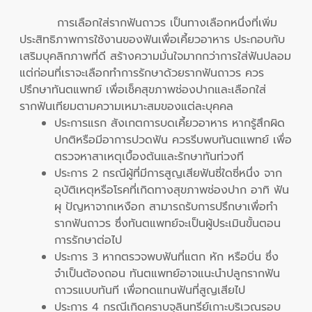
การเลือกใส่รากฟันถาวร เป็นทางเลือกหนึ่งที่เพิ่ม
ประสิทธิภาพการใช้งานของฟันเพื่อเคี้ยวอาหาร ประกอบกับ
เสริมบุคลิกภาพที่ดี สร้างความมั่นใจมากกว่าการใส่ฟันปลอม
แต่ก่อนที่เราจะเลือกทำการรักษาด้วยรากฟันถาวร ควร
ปรึกษาทันตแพทย์ เพื่อเช็คสุขภาพช่องปากและเลือกใส่
รากฟันเทียมตามความเหมาะสมของแต่ละบุคคล
ประการแรก สังเกตการบดเคี้ยวอาหาร หากรู้สึกผิด
ปกติหรือมีอาการปวดฟัน ควรรีบพบทันตแพทย์ เพื่อ
ตรวจหาสาเหตุเบื้องต้นและรักษาทันท่วงที
ประการ 2 กรณีผู้ที่มีการสูญเสียฟันซี่ใดซี่หนึ่ง จาก
อุบัติเหตุหรือโรคที่เกิดทางสุขภาพช่องปาก อาทิ ฟัน
ผุ ปัญหาจากเหงือก สามารถรับการปรึกษาเพื่อทำ
รากฟันถาวร ซึ่งทันตแพทย์จะเป็นผู้ประเมินขั้นตอน
การรักษาต่อไป
ประการ 3 หากตรวจพบฟันที่แตก หัก หรือบิ่น ซึ่ง
จำเป็นต้องถอน ทันตแพทย์อาจแนะนำปลูกรากฟัน
ถาวรแบบทันที เพื่อทดแทนฟันที่สูญเสียไป
ประการ 4 กรณีเกิดคราบจุลินทรีย์เกาะบริเวณรอบ