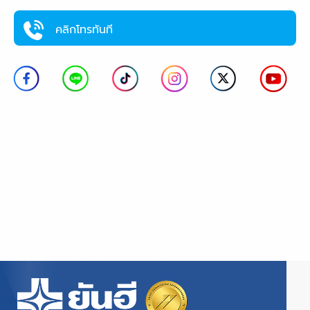
คลิกโทรทันที