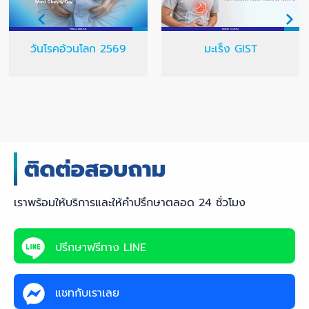
วันโรคอ้วนโลก 2569
มะเร็ง GIST
เราพร้อมให้บริการและให้คำปรึกษาตลอด 24 ชั่วโมง
ปรึกษาฟรีทาง LINE
แชทกับเราเลย