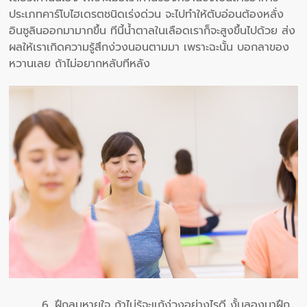
ประเภทคาร์โบไฮเดรตชนิดเร่งด่วน จะไปทำให้ตับอ่อนต้องหลั่ง
อินซูลินออกมามากขึ้น ทีนี้น้ำตาลในเลือดเราก็จะสูงขึ้นไปด้วย ส่ง
ผลให้เราเกิดความรู้สึกง่วงนอนตามมา เพราะฉะนั้น บอกลาของ
หวานเลย ถ้าไม่อยากหลับทีหลัง
6. ฝึกลมหายใจ ถ้าไม่รู้จะแก้ง่วงอย่างไรดี งั้นลองมาฝึก