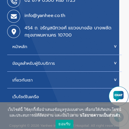
02 879 0300 หรือ 1723
info@yanhee.co.th
454 ถ. จรัญสนิทวงศ์ แขวงบางอ้อ บางพลัด
กรุงเทพมหานคร 10700
หน้าหลัก
ข้อมูลสำหรับผู้รับบริการ
บริการของเรา
ค่ารักษา
เกี่ยวกับเรา
นัดหมายแพทย์
โปรโมชั่น & แพ็กเกจ
ขั้นตอนการใช้สิทธิเบิกประกัน
เว็บไซต์ในเครือ
ประวัติโรงพยาบาล
สิทธิเบิกตรงข้าราชการ
วิสัยทัศน์และพันธกิจ
เว็บไซต์นี้ ใช้คุกกี้เพื่อนำเสนอข้อมูลรูปแบบต่างๆ เพื่อก่อให้เกิดประโยชน์
ศูนย์ผู้สูงอายุยันฮี
นโยบายความเป็นส่วนตัว
|
นโยบาย Cookie
ห้องพักผู้ป่วยใน
และประสบการณ์ที่ดีต่อท่าน และเป็นไปตาม
นโยบายความเป็นส่วนตัว
รางวัลแห่งความภาคภูมิใจ
ยอมรับ
น้ำดื่ม ยันฮี วิตามิน วอเตอร์
Copyright
2026 Yanhee International Hospital. All right reserved
©