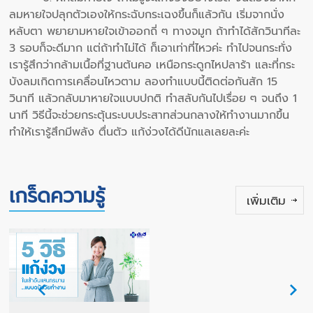
ลมหายใจปลุกตัวเองให้กระฉับกระเฉงขึ้นก็แล้วกัน เริ่มจากนั่ง
หลับตา พยายามหายใจเข้าออกถี่ ๆ ทางจมูก ถ้าทำได้สักวินาทีละ
3 รอบก็จะดีมาก แต่ถ้าทำไม่ได้ ก็เอาเท่าที่ไหวค่ะ ทำไปจนกระทั่ง
เรารู้สึกว่ากล้ามเนื้อที่ฐานต้นคอ เหนือกระดูกไหปลาร้า และที่กระ
บังลมเกิดการเคลื่อนไหวตาม ลองทำแบบนี้ติดต่อกันสัก 15
วินาที แล้วกลับมาหายใจแบบปกติ ทำสลับกันไปเรื่อย ๆ จนถึง 1
นาที วิธีนี้จะช่วยกระตุ้นระบบประสาทส่วนกลางให้ทำงานมากขึ้น
ทำให้เรารู้สึกมีพลัง ตื่นตัว แก้ง่วงได้ดีนักแลเลยละค่ะ
เกร็ดความรู้
เพิ่มเติม