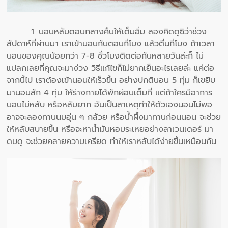
1. นอนหลับตอนกลางคืนให้เต็มอิ่ม ลองคิดดูซิว่าช่วง
สัปดาห์ที่ผ่านมา เราเข้านอนกันตอนกี่โมง แล้วตื่นกี่โมง ถ้าเวลา
นอนของคุณน้อยกว่า 7-8 ชั่วโมงติดต่อกันหลายวันล่ะก็ ไม่
แปลกเลยที่คุณจะมาง่วง วิธีแก้ไขก็ไม่ยากเย็นอะไรเลยล่ะ แค่ต่อ
จากนี้ไป เราต้องเข้านอนให้เร็วขึ้น อย่างปกตินอน 5 ทุ่ม ก็เขยิบ
มานอนสัก 4 ทุ่ม ให้ร่างกายได้พักผ่อนเต็มที่ แต่ถ้าใครมีอาการ
นอนไม่หลับ หรือหลับยาก อันเป็นสาเหตุทำให้ตัวเองนอนไม่พอ
อาจจะลองทานนมอุ่น ๆ กล้วย หรือน้ำผึ้งมาทานก่อนนอน จะช่วย
ให้หลับสบายขึ้น หรือจะหาน้ำมันหอมระเหยอย่างลาเวนเดอร์ มา
ดมดู จะช่วยคลายความเครียด ทำให้เราหลับได้ง่ายขึ้นเหมือนกัน