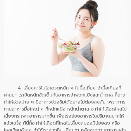
4. เลี่ยงคาร์โบไฮเดรตหนัก ๆ ในมื้อเที่ยง ถ้ามื้อเที่ยงที่
ผ่านมา เราจัดหนักจัดเต็มกับอาหารจำพวกแป้งและน้ำตาล ก็อาจ
ทำให้ช่วงบ่าย ๆ มีอาการง่วงซึมได้อย่างไม่ต้องสงสัย เพราะการ
ทานอาหารมื้อใหญ่ ๆ ที่หนักแป้ง หนักน้ำตาล จะทำให้เลือดไหลไป
เลี้ยงกระเพาะอาหารมากขึ้น เพื่อเร่งย่อยอาหารในปริมาณมากให้
แล้วเสร็จ ทีนี้ก็จะทำให้เลือดที่ไหลไปเลี้ยงสมองมีน้อยลง หรือ
ไหลเวียนช้าลง ทำให้เราง่วงซึม เฉื่อยชา หลังจากทานอาหารแล้ว