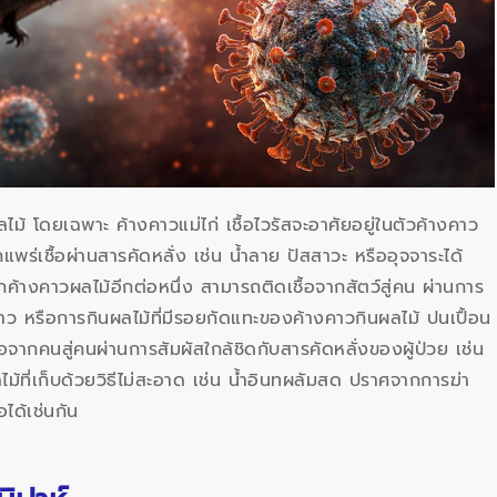
ม้ โดยเฉพาะ ค้างคาวแม่ไก่ เชื้อไวรัสจะอาศัยอยู่ในตัวค้างคาว
ร่เชื้อผ่านสารคัดหลั่ง เช่น น้ำลาย ปัสสาวะ หรืออุจจาระได้
ากค้างคาวผลไม้อีกต่อหนึ่ง สามารถติดเชื้อจากสัตว์สู่คน ผ่านการ
้างคาว หรือการกินผลไม้ที่มีรอยกัดแทะของค้างคาวกินผลไม้ ปนเปื้อน
อจากคนสู่คนผ่านการสัมผัสใกล้ชิดกับสารคัดหลั่งของผู้ป่วย เช่น
ลไม้ที่เก็บด้วยวิธีไม่สะอาด เช่น น้ำอินทผลัมสด ปราศจากการฆ่า
อได้เช่นกัน