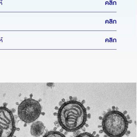
์
คลิก
คลิก
์
คลิก