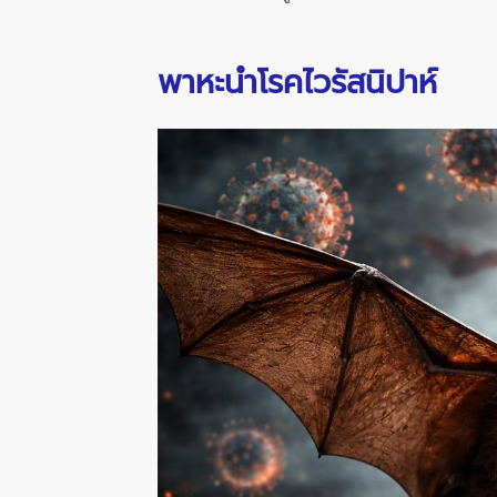
พาหะนำโรคไวรัสนิปาห์