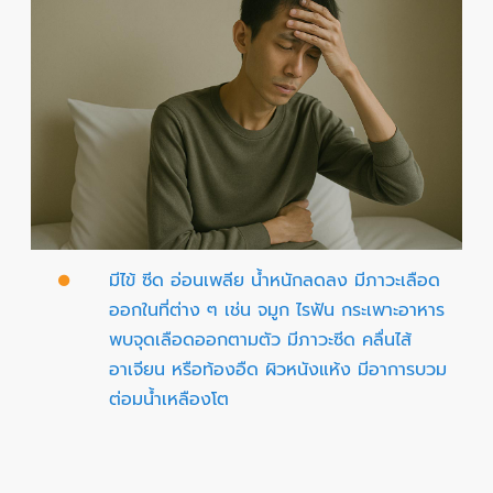
มีไข้ ซีด อ่อนเพลีย น้ำหนักลดลง มีภาวะเลือด
ออกในที่ต่าง ๆ เช่น จมูก ไรฟัน กระเพาะอาหาร
พบจุดเลือดออกตามตัว มีภาวะซีด คลื่นไส้
อาเจียน หรือท้องอืด ผิวหนังแห้ง มีอาการบวม
ต่อมน้ำเหลืองโต