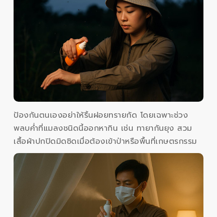
ป้องกันตนเองอย่าให้ริ้นฝอยทรายกัด โดยเฉพาะช่วง
พลบค่ำที่แมลงชนิดนี้ออกหากิน เช่น ทายากันยุง สวม
เสื้อผ้าปกปิดมิดชิดเมื่อต้องเข้าป่าหรือพื้นที่เกษตรกรรม