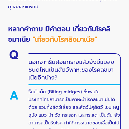
ดูแลของแพทย์
หลากคำถาม มีคำตอบ เกี่ยวกับโรคลิ
ชมาเนีย
"เกี่ยวกับโรคลิชมาเนีย"
นอกจากริ้นฝอยทรายแล้วยังมีแมลง
ชนิดไหนเป็นสัตว์พาหะของโรคลิชมา
เนียอีกบ้าง?
ริ้นน้ำเค็ม (Biting midges) ซึ่งพบใน
ประเทศไทยสามารถเป็นพาหะนำโรคลิชมาเนียได้
ด้วย รวมทั้งสัตว์เลี้ยง และสัตว์ปศุสัตว์ เช่น หนู
สุนัข แมว ม้า วัว กระรอก และกระแต เป็นต้น ยัง
สามารถเป็นรังโรค ทำให้การระบาดของเชื้อเป็นไป