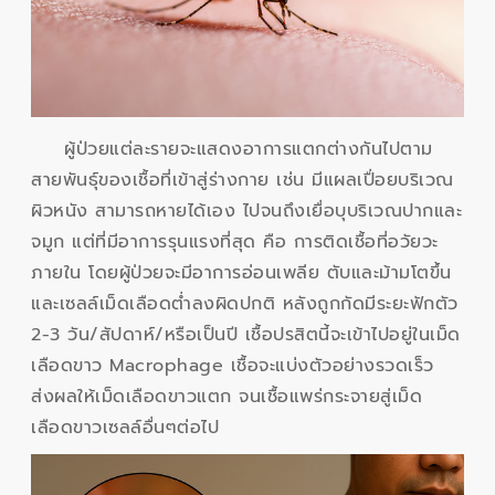
ผู้ป่วยแต่ละรายจะแสดงอาการแตกต่างกันไปตาม
สายพันธุ์ของเชื้อที่เข้าสู่ร่างกาย เช่น มีแผลเปื่อยบริเวณ
ผิวหนัง สามารถหายได้เอง ไปจนถึงเยื่อบุบริเวณปากและ
จมูก แต่ที่มีอาการรุนแรงที่สุด คือ การติดเชื้อที่อวัยวะ
ภายใน โดยผู้ป่วยจะมีอาการอ่อนเพลีย ตับและม้ามโตขึ้น
และเซลล์เม็ดเลือดต่ำลงผิดปกติ หลังถูกกัดมีระยะฟักตัว
2-3 วัน/สัปดาห์/หรือเป็นปี เชื้อปรสิตนี้จะเข้าไปอยู่ในเม็ด
เลือดขาว Macrophage เชื้อจะแบ่งตัวอย่างรวดเร็ว
ส่งผลให้เม็ดเลือดขาวแตก จนเชื้อแพร่กระจายสู่เม็ด
เลือดขาวเซลล์อื่นๆต่อไป