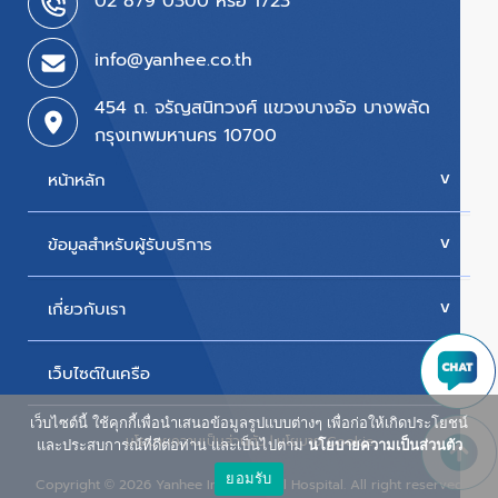
02 879 0300 หรือ 1723
info@yanhee.co.th
454 ถ. จรัญสนิทวงศ์ แขวงบางอ้อ บางพลัด
กรุงเทพมหานคร 10700
หน้าหลัก
ข้อมูลสำหรับผู้รับบริการ
บริการของเรา
ค่ารักษา
เกี่ยวกับเรา
นัดหมายแพทย์
โปรโมชั่น & แพ็กเกจ
ขั้นตอนการใช้สิทธิเบิกประกัน
เว็บไซต์ในเครือ
ประวัติโรงพยาบาล
สิทธิเบิกตรงข้าราชการ
วิสัยทัศน์และพันธกิจ
เว็บไซต์นี้ ใช้คุกกี้เพื่อนำเสนอข้อมูลรูปแบบต่างๆ เพื่อก่อให้เกิดประโยชน์
ศูนย์ผู้สูงอายุยันฮี
นโยบายความเป็นส่วนตัว
|
นโยบาย Cookie
ห้องพักผู้ป่วยใน
และประสบการณ์ที่ดีต่อท่าน และเป็นไปตาม
นโยบายความเป็นส่วนตัว
รางวัลแห่งความภาคภูมิใจ
ยอมรับ
น้ำดื่ม ยันฮี วิตามิน วอเตอร์
Copyright
2026 Yanhee International Hospital. All right reserved
©