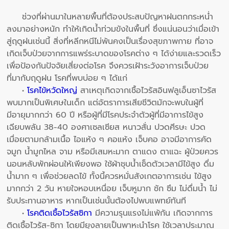
ช่วงที่ผ่านมาในหลายพื้นที่ต้องประสบปัญหาฝนตกกระหน่ำ
ลงมาอย่างหนัก ทำให้เกิดน้ำท่วมขังในพื้นที่ ซึ่งแน่นอนว่าเมื่อเข้า
สู่ฤดูฝนเช่นนี้ สิ่งที่หลีกหนีไม่พ้นคงเป็นเรื่องสุขภาพกาย ที่อาจ
เกิดเจ็บป่วยจากการแพร่ระบาดของโรคต่าง ๆ ได้ง่ายและรวดเร็ว
เพื่อป้องกันปัจจัยเสี่ยงต่อโรค จึงควรเฝ้าระวังอาการเจ็บป่วย
ที่มากับฤดูฝน โรคที่พบบ่อย ๆ ได้แก่
•
โรคไข้หวัดใหญ่
สาเหตุเกิดจากเชื้อไวรัสอินฟลูเอ็นซาไวรัส
พบมากเป็นพิเศษในเด็ก แต่อัตราการเสียชีวิตมักจะพบในผู้ที่
มีอายุมากกว่า 60 ปี หรือผู้ที่มีโรคประจำตัวผู้ที่มีอาการไข้สูง
เฉียบพลัน 38-40 องศาเซลเซียส หนาวสั่น ปวดศีรษะ ปวด
เมื่อยตามกล้ามเนื้อ ไอแห้ง ๆ คอแห้ง เจ็บคอ อาจมีอาการคัด
จมูก น้ำมูกไหล จาม หรือมีเสมหะมาก ตาแดง ตาแฉะ ผู้ป่วยควร
นอนหลับพักผ่อนให้เพียงพอ ใช้ผ้าชุบน้ำเช็ดตัวเวลามีไข้สูง ดื่ม
น้ำมาก ๆ เพื่อช่วยลดไข้ ทั้งนี้ควรหมั่นสังเกตอาการเช่น ไข้สูง
มากกว่า 2 วัน หายใจหอบเหนื่อย เจ็บหูมาก ชัก ซึม ไม่ดื่มน้ำ ไม่
รับประทานอาหาร หากเป็นเช่นนั้นต้องไปพบแพทย์ทันที
•
โรคติดเชื้อไวรัสซิกา
มีความรุนแรงไม่แพ้กัน เกิดจากการ
ติดเชื้อไวรัส-ซิกา โดยมียุงลายเป็นพาหะนำโรค ใช้เวลาประมาณ