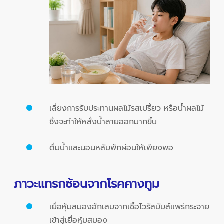
เลี่ยงการรับประทานผลไม้รสเปรี้ยว หรือน้ำผลไม้
ซึ่งจะทำให้หลั่งน้ำลายออกมากขึ้น
ดื่มน้ำและนอนหลับพักผ่อนให้เพียงพอ
ภาวะแทรกซ้อนจากโรคคางทูม
เยื่อหุ้มสมองอักเสบจากเชื้อไวรัสมัมส์แพร่กระจาย
เข้าสู่เยื่อหุ้มสมอง