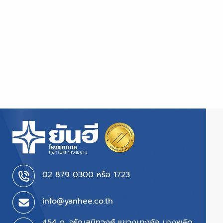
02 879 0300 หรือ 1723
info@yanhee.co.th
454 ถ. จรัญสนิทวงศ์ แขวงบางอ้อ บางพลัด