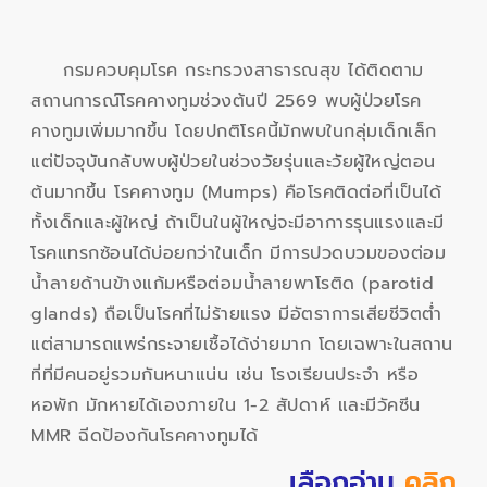
กรมควบคุมโรค กระทรวงสาธารณสุข ได้ติดตาม
สถานการณ์โรคคางทูมช่วงต้นปี 2569 พบผู้ป่วยโรค
คางทูมเพิ่มมากขึ้น โดยปกติโรคนี้มักพบในกลุ่มเด็กเล็ก
แต่ปัจจุบันกลับพบผู้ป่วยในช่วงวัยรุ่นและวัยผู้ใหญ่ตอน
ต้นมากขึ้น โรคคางทูม (Mumps) คือโรคติดต่อที่เป็นได้
ทั้งเด็กและผู้ใหญ่ ถ้าเป็นในผู้ใหญ่จะมีอาการรุนแรงและมี
โรคแทรกซ้อนได้บ่อยกว่าในเด็ก มีการปวดบวมของต่อม
น้ำลายด้านข้างแก้มหรือต่อมน้ำลายพาโรติด (parotid
glands) ถือเป็นโรคที่ไม่ร้ายแรง มีอัตราการเสียชีวิตต่ำ
แต่สามารถแพร่กระจายเชื้อได้ง่ายมาก โดยเฉพาะในสถาน
ที่ที่มีคนอยู่รวมกันหนาแน่น เช่น โรงเรียนประจำ หรือ
หอพัก มักหายได้เองภายใน 1-2 สัปดาห์ และมีวัคซีน
MMR ฉีดป้องกันโรคคางทูมได้