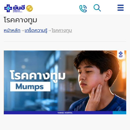
โรคคางทูม
หน้าหลัก
เกร็ดความรู้
โรคคางทูม