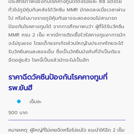
ประสิทธิภาพป้องกันโรคคางทูมได้ถึงร้อยละ 88 แต่โดย
ทั่วไปภูมิคุ้มกันหลังได้วัคซีน MMR มักลดลงเมื่อเวลาผ่าน
ไป หรือในบางรายภูมิคุ้มกันอาจจะลดลงจนไม่สามารถ
ป้องกันโรคคางทูมได้ จากการศึกษาพบว่า ผู้ที่ได้รับวัคซีน
MMR ครบ 2 เข็ม หากมีการติดเชื้อไวรัสคางทูมอาการมัก
จะไม่รุนแรง โดยเด็กแรกเกิดส่วนใหญ่ในประเทศไทยจะได้
รับวัคซีนคนละสองเข็ม ซึ่งเป็นวัคซีนบังคับที่จำเป็นต้อง
ฉีดอยู่แล้ว โรคนี้เป็นแล้วมักจะไม่เป็นอีก
ราคาฉีดวัคซีนป้องกันโรคคางทูมที่
รพ.ยันฮี
เข็มละ
500 บาท
หมายเหตุ: ผู้ใหญ่ที่ไม่เคยฉีดหรือไม่แน่ใจ แนะนำให้ฉีด 2 เข็ม