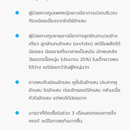
ผู้ป่วยคางทูมเพศหญิงอาจมีอาการปวดบริเวณ
ท้องน้อยเนื่องจากรังไข่อักเสบ
ผู้ป่วยคางทูมชายอาจมีอาการลูกอัณฑะบวมข้าง
เดียว ลูกอัณฑะอักเสบ (orchitis) สเปิร์มผลิตได้
น้อยลง น้อยรายที่จะกลายเป็นหมัน มักพบหลัง
วัยแตกเนื้อหนุ่ม (ประมาณ 25%) ในเด็กอาจพบ
ได้บ้าง แต่น้อยกว่าในผู้ใหญ่มาก
อาจพบตับอ่อนอักเสบ หูชั้นในอักเสบ ประสาทหู
อักเสบ ไตอักเสบ ต่อมไทรอยด์อักเสบ กล้ามเนื้อ
หัวใจอักเสบ แต่พบได้น้อยมาก
มารดาที่ติดเชื้อในช่วง 3 เดือนแรกของการตั้ง
ครรภ์ จะมีโอกาสแท้งมากขึ้น