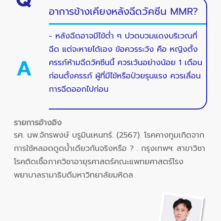
อาการข้างเคียงหลังฉีดวัคซีน MMR?
- หลังฉีดอาจมีไข้ต่ำ ๆ ปวดบวมแดงบริเวณที่
ฉีด แต่จะหายได้เอง ข้อควรระวัง คือ หญิงตั้ง
ครรภ์ห้ามฉีดวัคซีนนี้ ควรเว้นอย่างน้อย 1 เดือน
ก่อนตั้งครรภ์ ผู้ที่มีไข้หรือป่วยรุนแรง ควรเลื่อน
การฉีดออกไปก่อน
รายการอ้างอิง
รศ. นพ.จักรพงษ์ บรูมินเหนทร์. (2567). โรคคางทูมเกิดจาก
การใช้หลอดดูดน้ำเดียวกันจริงหรือ ? . กรุงเทพฯ: สาขาวิชา
โรคติดเชื้อภาควิชาอายุรศาสตร์คณะแพทยศาสตร์โรง
พยาบาลรามาธิบดีมหาวิทยาลัยมหิดล