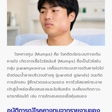
โรคคางทูม (Mumps) คือ โรคติดต่อระบบทางเดิน
หายใจ เกิดจากเชื้อไวรัสมัมส์ (Mumps) ซึ่งเป็นไวรัสใน
กลุ่ม paramyxovirus เคลื่อนจากระบบทางเดินหายใจไป
ยังต่อมน้ำลายบริเวณข้างหู (parotid glands) จนเกิด
การอักเสบ รู้สึกปวดและบวมแดง หากไวรัสแพร่กระจาย
เข้าสู่น้ำหล่อเลี้ยงสมองและไขสันหลัง จะเสี่ยงเกิดภาวะ
แทรกซ้อนได้ เช่น การอักเสบของเยื่อหุ้มสมอง
อุบัติการณ์โรคคางทูมจากรายงานของ