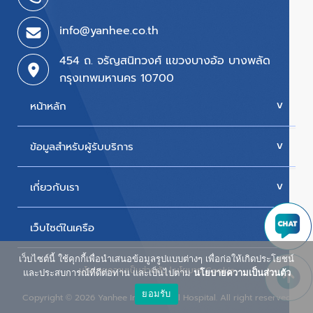
info@yanhee.co.th
454 ถ. จรัญสนิทวงศ์ แขวงบางอ้อ บางพลัด
กรุงเทพมหานคร 10700
หน้าหลัก
ข้อมูลสำหรับผู้รับบริการ
บริการของเรา
ค่ารักษา
เกี่ยวกับเรา
นัดหมายแพทย์
โปรโมชั่น & แพ็กเกจ
ขั้นตอนการใช้สิทธิเบิกประกัน
เว็บไซต์ในเครือ
ประวัติโรงพยาบาล
สิทธิเบิกตรงข้าราชการ
วิสัยทัศน์และพันธกิจ
เว็บไซต์นี้ ใช้คุกกี้เพื่อนำเสนอข้อมูลรูปแบบต่างๆ เพื่อก่อให้เกิดประโยชน์
ศูนย์ผู้สูงอายุยันฮี
นโยบายความเป็นส่วนตัว
|
นโยบาย Cookie
ห้องพักผู้ป่วยใน
และประสบการณ์ที่ดีต่อท่าน และเป็นไปตาม
นโยบายความเป็นส่วนตัว
รางวัลแห่งความภาคภูมิใจ
ยอมรับ
น้ำดื่ม ยันฮี วิตามิน วอเตอร์
Copyright
2026 Yanhee International Hospital. All right reserved
©
ผู้บริหารโรงพยาบาล