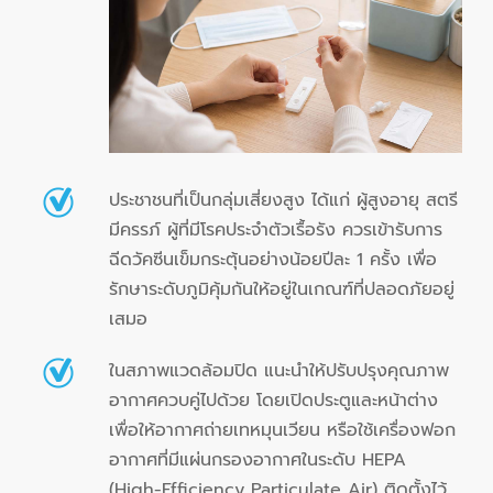
ประชาชนที่เป็นกลุ่มเสี่ยงสูง ได้แก่ ผู้สูงอายุ สตรี
มีครรภ์ ผู้ที่มีโรคประจำตัวเรื้อรัง ควรเข้ารับการ
ฉีดวัคซีนเข็มกระตุ้นอย่างน้อยปีละ 1 ครั้ง เพื่อ
รักษาระดับภูมิคุ้มกันให้อยู่ในเกณฑ์ที่ปลอดภัยอยู่
เสมอ
ในสภาพแวดล้อมปิด แนะนำให้ปรับปรุงคุณภาพ
อากาศควบคู่ไปด้วย โดยเปิดประตูและหน้าต่าง
เพื่อให้อากาศถ่ายเทหมุนเวียน หรือใช้เครื่องฟอก
อากาศที่มีแผ่นกรองอากาศในระดับ HEPA
(High-Efficiency Particulate Air) ติดตั้งไว้