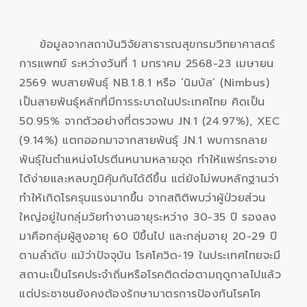
ข้อมูลจากสถาบันวิจัยสาธารณสุขกรมวิทยาศาสตร์
การแพทย์ ระหว่างวันที่ 1 มกราคม 2568-23 เมษายน
2569 พบสายพันธุ์ NB.1.8.1 หรือ ‘นิมบัส’ (Nimbus)
เป็นสายพันธุ์หลักที่มีการระบาดในประเทศไทย คิดเป็น
50.95% จากตัวอย่างที่ตรวจพบ JN.1 (24.97%), XEC
(9.14%) แตกออกมาจากสายพันธุ์ JN.1 พบการกลาย
พันธุ์ในตำแหน่งโปรตีนหนามหลายจุด ทำให้แพร่กระจาย
ได้ง่ายและหลบภูมิคุ้มกันได้ดีขึ้น แต่ยังไม่พบหลักฐานว่า
ทำให้เกิดโรครุนแรงมากขึ้น จากสถิติพบว่าผู้ป่วยส่วน
ใหญ่อยู่ในกลุ่มวัยทำงานอายุระหว่าง 30-35 ปี รองลง
มาคือกลุ่มผู้สูงอายุ 60 ปีขึ้นไป และกลุ่มอายุ 20-29 ปี
ตามลำดับ แม้ว่าปัจจุบัน โรคโควิด-19 ในประเทศไทยจะมี
สถานะเป็นโรคประจำถิ่นหรือโรคติดต่อตามฤดูกาลไปแล้ว
แต่ประชาชนยังคงต้องรักษามาตรการป้องกันโรคโค