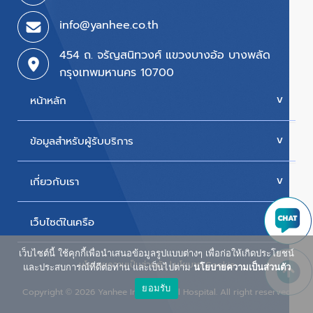
info@yanhee.co.th
454 ถ. จรัญสนิทวงศ์ แขวงบางอ้อ บางพลัด
กรุงเทพมหานคร 10700
หน้าหลัก
ข้อมูลสำหรับผู้รับบริการ
บริการของเรา
ค่ารักษา
เกี่ยวกับเรา
นัดหมายแพทย์
โปรโมชั่น & แพ็กเกจ
ขั้นตอนการใช้สิทธิเบิกประกัน
เว็บไซต์ในเครือ
ประวัติโรงพยาบาล
สิทธิเบิกตรงข้าราชการ
วิสัยทัศน์และพันธกิจ
เว็บไซต์นี้ ใช้คุกกี้เพื่อนำเสนอข้อมูลรูปแบบต่างๆ เพื่อก่อให้เกิดประโยชน์
ศูนย์ผู้สูงอายุยันฮี
นโยบายความเป็นส่วนตัว
|
นโยบาย Cookie
ห้องพักผู้ป่วยใน
และประสบการณ์ที่ดีต่อท่าน และเป็นไปตาม
นโยบายความเป็นส่วนตัว
รางวัลแห่งความภาคภูมิใจ
ยอมรับ
น้ำดื่ม ยันฮี วิตามิน วอเตอร์
Copyright
2026 Yanhee International Hospital. All right reserved
©
ผู้บริหารโรงพยาบาล