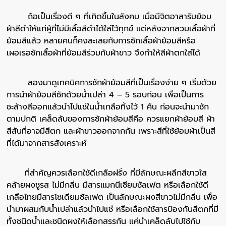
ถือเป็นเรื่องดี ๆ ที่เกิดขึ้นในสังคม เมื่อมีจิตอาสารับย้อม
ผ้าสีดำให้แก่ผู้ที่ไม่มีเสื้อสีดำได้ใส่ไว้ทุกข์ แต่หลังจากสวมเสื้อผ้าที่
ย้อมสีแล้ว หลายคนก็คงละเลยกับการซักเสื้อผ้าย้อมสีหรือ
เผอเรอซักเสื้อผ้าที่ย้อมสีร่วมกับผ้าขาว จึงทำให้สีผ้าตกใส่ได้
ลองมาดูเทคนิคการซักผ้าย้อมสีที่เป็นเรื่องง่าย ๆ เริ่มด้วย
การนำผ้าย้อมสีซักด้วยน้ำเปล่า 4 – 5 รอบก่อน เพื่อเป็นการ
ชะล้างสีออกแล้วนำไปแช่ในน้ำเกลือทิ้งไว้ 1 คืน ก่อนจะนำมาซัก
ตามปกติ เคล็ดลับของการซักผ้าย้อมสีคือ ควรแยกผ้าย้อมสี ผ้า
สีสันที่อาจมีสีตก และผ้าขาวออกจากกัน เพราะสีที่ใช้ย้อมผ้าเป็นสี
ที่ได้มาจากสารสังเคราะห์
ที่สำคัญควรเลือกใช้ดีเกลือฝรั่ง ที่มีลักษณะผลึกสีขาวใส
คล้ายผงชูรส ไม่มีกลิ่น มีสารแมกนีเซียมซัลเฟต หรือเลือกใช้ดี
เกลือไทยมีสารโซเดียมซัลเฟต เป็นลักษณะผงสีขาวไม่มีกลิ่น เพื่อ
นำมาผสมกับน้ำเปล่าแล้วนำไปแช่ หรือเลือกใช้สารป้องกันสีตกที่มี
ทั้งชนิดน้ำและชนิดผงให้เลือกสรรกัน แค่นำเคล็ดลับไปใช้กับ