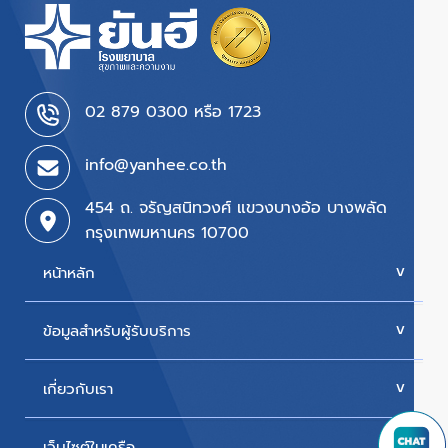
02 879 0300 หรือ 1723
info@yanhee.co.th
454 ถ. จรัญสนิทวงศ์ แขวงบางอ้อ บางพลัด
กรุงเทพมหานคร 10700
หน้าหลัก
ข้อมูลสำหรับผู้รับบริการ
บริการของเรา
ค่ารักษา
เกี่ยวกับเรา
นัดหมายแพทย์
โปรโมชั่น & แพ็กเกจ
ขั้นตอนการใช้สิทธิเบิกประกัน
เว็บไซต์ในเครือ
ประวัติโรงพยาบาล