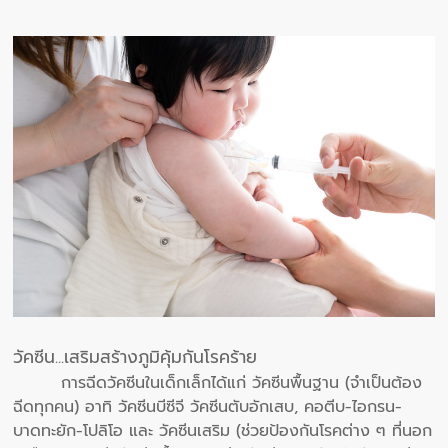
วัคซีน...เสริมสร้างภูมิคุ้มกันโรคร้าย
การฉีดวัคซีนในเด็กเล็กได้แก่ วัคซีนพื้นฐาน (จำเป็นต้อง
ฉีดทุกคน) อาทิ วัคซีนบีซีจี วัคซีนตับอักเสบ, คอตีบ-ไอกรน-
บาดทะยัก-โปลิโอ และ วัคซีนเสริม (ช่วยป้องกันโรคต่าง ๆ ที่นอก