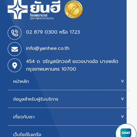
02 879 0300 หรือ 1723
info@yanhee.co.th
454 ถ. จรัญสนิทวงศ์ แขวงบางอ้อ บางพลัด
กรุงเทพมหานคร 10700
หน้าหลัก
ข้อมูลสำหรับผู้รับบริการ
บริการของเรา
ค่ารักษา
เกี่ยวกับเรา
นัดหมายแพทย์
โปรโมชั่น & แพ็กเกจ
ขั้นตอนการใช้สิทธิเบิกประกัน
เว็บไซต์ในเครือ
ประวัติโรงพยาบาล