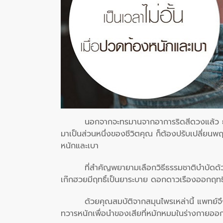
นอกจากจะทรมานจากอาการริดสีดวงแล้ว ยัง
มาเป็นส่วนหนึ่งของชีวิตคุณ ก็ต้องปรับเปลี่ยนพ
หนักและเบา
ที่สำคัญพยายามเลือกวิธีธรรมชาติบำบัดด้
เก๊กฮวยมีฤทธิ์เป็นยาระบาย ดอกดาวเรืองออกฤท
ด้วยคุณสมบัติจากสมุนไพรเหล่านี้ แพทย์จึง
ทวารหนักเพื่อนำของเสียที่หมักหมมในร่างกายออ