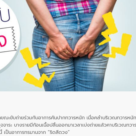
ักขณะขับถ่ายร่วมกับอาการคันปากทวารหนัก เมื่อคลำบริเวณทวารหนั
บอุจจาระ บางรายมีก้อนเนื้อปลิ้นออกมาเวลาเบ่งถ่ายแล้วคาบริเวณทวา
นี้ เป็นอาการทรมานจาก “ริดสีดวง”