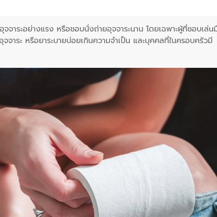
จจาระอย่างแรง หรือชอบนั่งถ่ายอุจจาระนาน โดยเฉพาะผู้ที่ชอบเล่นม
าสวนอุจจาระ หรือยาระบายบ่อยเกินความจำเป็น และบุคคลที่ในครอบครัวมี