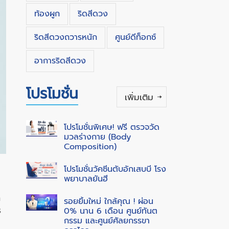
ท้องผูก
ริดสีดวง
ริดสีดวงถวารหนัก
ศูนย์ดีท็อกซ์
อาการริดสีดวง
โปรโมชั่น
เพิ่มเติม
โปรโมชั่นพิเศษ! ฟรี ตรวจวัด
มวลร่างกาย (Body
Composition)
โปรโมชั่นวัคซีนตับอักเสบบี โรง
พยาบาลยันฮี
ก
รอยยิ้มใหม่ ใกล้คุณ ! ผ่อน
ร
0% นาน 6 เดือน ศูนย์ทันต
กรรม และศูนย์ศัลยกรรขา