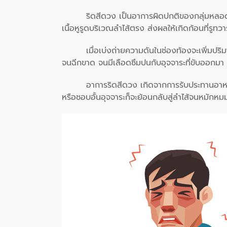
ริดสีดวง เป็นอาการผิดปกติของกลุ่มหลอดเ
เนื้อหูรูดบริเวณลำไส้ตรง ส่งผลให้เกิดก้อนที่รูท
เมื่อเบ่งถ่ายความดันในช่องท้องจะเพิ่มปริ
จนฉีกขาด จนมีเลือดซึมปนกับอุจจาระที่ขับออกมา
อาการริดสีดวง เกิดจากการรับประทานอาหารท
หรือชอบอั้นอุจจาระก็จะย้อนกลับสู่ลำไส้จนหมักหม