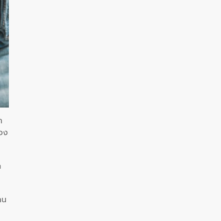
า
้อง
ก
าน