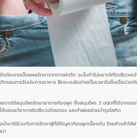
ต้องทนเจ็บแผลรักษาจากการผ่าตัด ฉะนั้นถ้าไม่อยากให้ริดสีดวงเข้
ฤติกรรมการรับประทานอาหาร ฝึกระบบขับถ่ายเป็นเวลาไม่อั้นเมื่อปวดท
วยการใช้สมุนไพรรักษาอาการท้องผูก ซึ่งสมุนไพร 3 ชนิดที่ได้จากดอ
ธิ์ขับลมแก้อาการริดสีดวงโดยตรง และคำฝอยช่วยบำรุงโลหิต
นำมาใช้ร่วมกับการรักษาผู้ที่มีปัญหาท้องผูกเบื้องต้น โดยล้างลำไส้ผ่
กมา