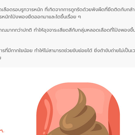
ลือดรอบรูทวารหนัก ที่เกิดจากการถูกรัดด้วยพังผืดที่ยึดติดกับกล้
วารหนักโป่งพองยืดออกมาและโตขึ้นเรื่อย ๆ
มาณมากกว่าปกติ ทำให้อุจจาระเสียดสีกับกลุ่มหลอดเลือดที่โป่งพองขึ้
ี่มีกากใยน้อย ทำให้ไม่สามารถช่วยขับย่อยได้ ยิ่งถ้าขับถ่ายไม่เป็นเ
ม