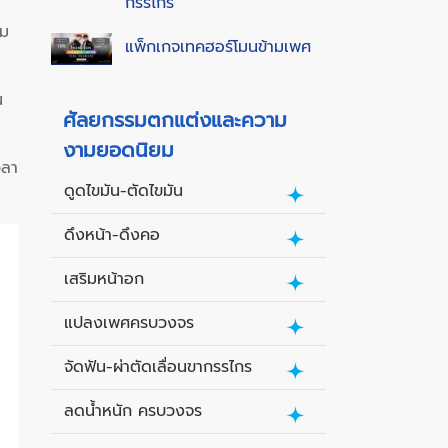
กรรไกร
าม
แพ็กเกจเทคฮอร์โมนข้ามเพศ
น
ศัลยกรรมตกแต่งและความ
งามยอดนิยม
วลา
ดูดไขมัน-ตัดไขมัน
ดึงหน้า-ดึงคอ
เสริมหน้าอก
แปลงเพศครบวงจร
จัดฟัน-ผ่าตัดเลื่อนขากรรไกร
ลดน้ำหนัก ครบวงจร