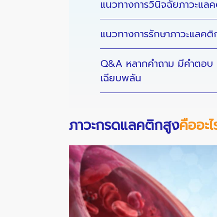
แนวทางการวินิจฉัยภาวะแลคต
แนวทางการรักษาภาวะแลคติก
Q&A หลากคำถาม มีคำตอบ เก
เฉียบพลัน
ภาวะกรดแลคติกสูง
คืออะไ