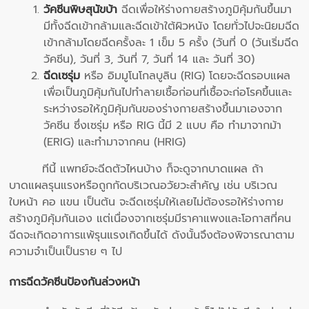
วัคซีนพิษสุนัขบ้า
ฉีดเพื่อให้ร่างกายสร้างภูมิคุ้มกันขึ้นมา
มีทั้งฉีดเข้ากล้ามและฉีดเข้าใต้ผิวหนัง โดยทั่วไปจะนิยมฉีด
เข้ากล้ามโดยฉีดครั้งละ 1 เข็ม 5 ครั้ง (วันที่ 0 (วันเริ่มฉีด
วัคซีน), วันที่ 3, วันที่ 7, วันที่ 14 และ วันที่ 30)
ฉีดเซรุ่ม
หรือ อิมมูโนโกลบูลิน (RIG) โดยจะฉีดรอบแผล
เพื่อเป็นภูมิคุ้มกันไปทำลายเชื้อก่อนที่เชื้อจะก่อโรคขึ้นและ
ระหว่างรอให้ภูมิคุ้มกันของร่างกายสร้างขึ้นมาเองจาก
วัคซีน ซึ่งเซรุ่ม หรือ RIG นี้มี 2 แบบ คือ ทำมาจากม้า
(ERIG) และทำมาจากคน (HRIG)
ทีนี้ แพทย์จะฉีดตัวไหนบ้าง ก็จะดูจากบาดแผล ถ้า
บาดแผลรุนแรงหรือถูกกัดบริเวณอวัยวะสำคัญ เช่น บริเวณ
ใบหน้า คอ แขน เป็นต้น จะฉีดเซรุ่มให้เลยไม่ต้องรอให้ร่างกาย
สร้างภูมิคุ้มกันเอง แต่เนื่องจากเซรุ่มมีราคาแพงและโอกาสที่คน
ฉีดจะเกิดอาการแพ้รุนแรงเกิดขึ้นได้ ดังนั้นจึงต้องพิจารณาตาม
ความจำเป็นเป็นราย ๆ ไป
การฉีดวัคซีนป้องกันล่วงหน้า