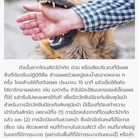
ดังนั้นหากโดนสัตว์บ้ากัด ข่วน หรือเลียบริเวณที่มีแผล
สิ่งที่ต้องรีบปฏิบัติคือ ล้างแผลด้วยสบู่และน้ำสะอาดหลาย ๆ
ครั้ง โดยล้างให้ถึงก้นแผล ประมาณ 15 นาที แล้วเช็ดให้แห้ง
ใส่ยารักษาแผลสด เช่น เบตาดีน ถ้าไม่มีจะใช้แอลกอฮอล์เช็ดแผล
ก็ได้ แล้วรีบไปพบแพทย์ทันที เพื่อฉีดวัคซีนป้องกันพิษสุนัขบ้า
สำหรับการฉีดวัคซีนป้องกันพิษสุนัขบ้า มีเรื่องที่ต้องทำความ
เข้าใจกันสักนิด เพราะมีทั้ง (1) การฉีดหลังจากที่โดนสัตว์บ้ากัด
แล้ว และ (2) การฉีดป้องกันล่วงหน้า ซึ่งมักฉีดในคนที่มีโอกาส
เสี่ยง เช่น สัตวแพทย์ คนที่ทำงานในสวนสัตว์ เด็ก คนที่อาศัยอยู่
ในเขตที่มีการระบาด (อย่างในพื้นที่ที่มีการระบาดในขณะนี้) หรือถ้า