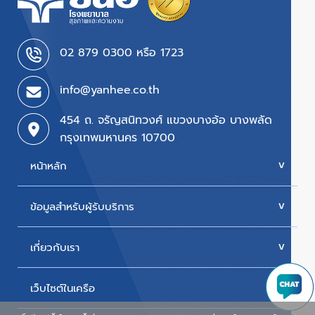
02 879 0300 หรือ 1723
info@yanhee.co.th
454 ถ. จรัญสนิทวงศ์ แขวงบางอ้อ บางพลัด
กรุงเทพมหานคร 10700
หน้าหลัก
ข้อมูลสำหรับผู้รับบริการ
บริการของเรา
ค่ารักษา
เกี่ยวกับเรา
นัดหมายแพทย์
โปรโมชั่น & แพ็กเกจ
ขั้นตอนการใช้สิทธิเบิกประกัน
เว็บไซต์ในเครือ
ประวัติโรงพยาบาล
สิทธิเบิกตรงข้าราชการ