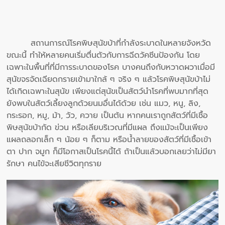
สถานการณ์โรคพิษสุนัขบ้าที่กำลังระบาดในหลายจังหวัด
ขณะนี้ ทำให้หลายคนเริ่มตื่นตัวกับการฉีดวัคซีนป้องกัน โดย
เฉพาะในพื้นที่ที่มีการระบาดของโรค บางคนถึงกับหวาดผวาเมื่อมี
สุนัขจรจัดเฉียดกรายเข้ามาใกล้ ๆ จริง ๆ แล้วโรคพิษสุนัขบ้าไม่
ได้เกิดเฉพาะในสุนัข เพียงแต่สุนัขเป็นสัตว์นำโรคที่พบมากที่สุด
ยังพบในสัตว์เลี้ยงลูกด้วยนมอื่นได้ด้วย เช่น แมว, หนู, ลิง,
กระรอก, หมู, ม้า, วัว, ควาย เป็นต้น หากคนเราถูกสัตว์ที่มีเชื้อ
พิษสุนัขบ้ากัด ข่วน หรือเลียบริเวณที่มีแผล ถึงแม้จะเป็นเพียง
แผลถลอกเล็ก ๆ น้อย ๆ ก็ตาม หรือน้ำลายของสัตว์ที่มีเชื้อเข้า
ตา ปาก จมูก ก็มีโอกาสเป็นโรคนี้ได้ ถ้าเป็นแล้วบอกเลยว่าไม่มียา
รักษา คนไข้จะเสียชีวิตทุกราย