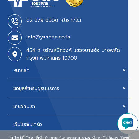
02 879 0300 หรือ 1723
info@yanhee.co.th
454 ถ. จรัญสนิทวงศ์ แขวงบางอ้อ บางพลัด
กรุงเทพมหานคร 10700
หน้าหลัก
ข้อมูลสำหรับผู้รับบริการ
บริการของเรา
ค่ารักษา
เกี่ยวกับเรา
นัดหมายแพทย์
โปรโมชั่น & แพ็กเกจ
ขั้นตอนการใช้สิทธิเบิกประกัน
เว็บไซต์ในเครือ
ประวัติโรงพยาบาล
สิทธิเบิกตรงข้าราชการ
วิสัยทัศน์และพันธกิจ
เว็บไซต์นี้ ใช้คุกกี้เพื่อนำเสนอข้อมูลรูปแบบต่างๆ เพื่อก่อให้เกิดประโยชน์