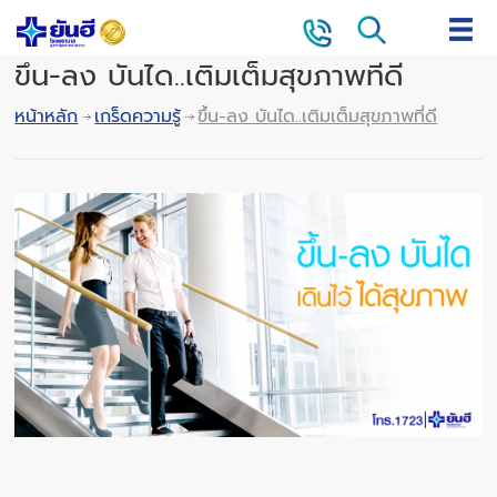
ขึ้น-ลง บันได..เติมเต็มสุขภาพที่ดี
หน้าหลัก
เกร็ดความรู้
ขึ้น-ลง บันได..เติมเต็มสุขภาพที่ดี