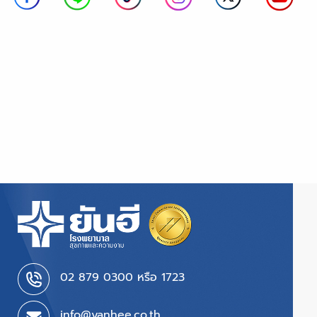
02 879 0300 หรือ 1723
info@yanhee.co.th