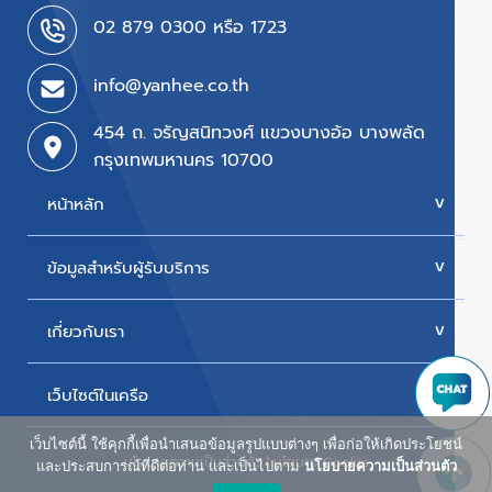
02 879 0300 หรือ 1723
info@yanhee.co.th
454 ถ. จรัญสนิทวงศ์ แขวงบางอ้อ บางพลัด
กรุงเทพมหานคร 10700
หน้าหลัก
ข้อมูลสำหรับผู้รับบริการ
บริการของเรา
ค่ารักษา
เกี่ยวกับเรา
นัดหมายแพทย์
โปรโมชั่น & แพ็กเกจ
ขั้นตอนการใช้สิทธิเบิกประกัน
เว็บไซต์ในเครือ
ประวัติโรงพยาบาล
สิทธิเบิกตรงข้าราชการ
วิสัยทัศน์และพันธกิจ
เว็บไซต์นี้ ใช้คุกกี้เพื่อนำเสนอข้อมูลรูปแบบต่างๆ เพื่อก่อให้เกิดประโยชน์
ศูนย์ผู้สูงอายุยันฮี
นโยบายความเป็นส่วนตัว
|
นโยบาย Cookie
ห้องพักผู้ป่วยใน
และประสบการณ์ที่ดีต่อท่าน และเป็นไปตาม
นโยบายความเป็นส่วนตัว
รางวัลแห่งความภาคภูมิใจ