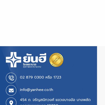
02 879 0300 หรือ 1723
info@yanhee.co.th
454 ถ. จรัญสนิทวงศ์ แขวงบางอ้อ บางพลัด