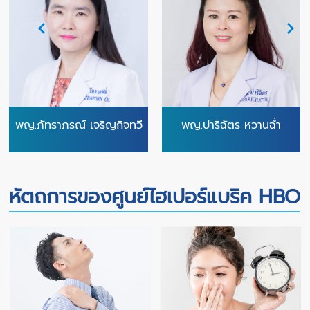
พญ.ภัทราภรณ์ เจริญกิจทวี
พญ.ปาริฉัตร หวานฉ่ำ
หัตถการของศูนย์ไฮเปอร์แบริค HBO