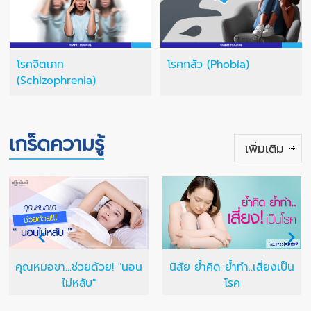
โรคจิตเภท
โรคกลัว (Phobia)
(Schizophrenia)
เกร็ดความรู้
เพิ่มเติม
คุณหมอขา...ช่วยด้วย! "นอน
นิสัย ย้ำคิด ย้ำทำ..เสี่ยงเป็น
ไม่หลับ"
โรค