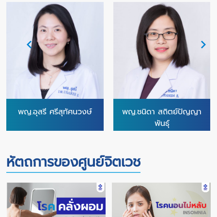
พญ.อุสรี ศรีสุทัศนวงษ์
พญ.ชนิดา สถิตย์ปัญญา
พันธุ์
หัตถการของศูนย์จิตเวช